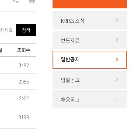
공
인
유
쇄
KRISS 소식
하
기
검색
보도자료
일
조회수
일반공지
3482
입찰공고
3955
3354
채용공고
3199