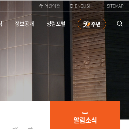
어린이관
ENGLISH
SITEMAP
식
정보공개
청렴포털
50
주년
통합검
색 열
알림소식