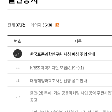
전체
페이지
/
372건
36
38
RSS
번호
제목
안
한국표준과학연구원 사칭 피싱 주의 안내
공지
내
사
22
KRISS 과학기자단 모집(8.19~9.1)
항
목
21
대형해양과학조사선 선명 공모 안내
록
-
출연(연) 특허·기술 공동마케팅 사업 용역 주관사업
20
번
공고
호,