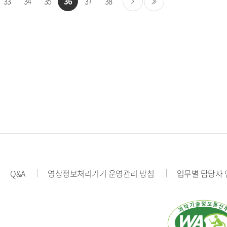
33
34
35
36
37
38
다음
마지막
Q&A
영상정보처리기기 운영관리 방침
업무별 담당자