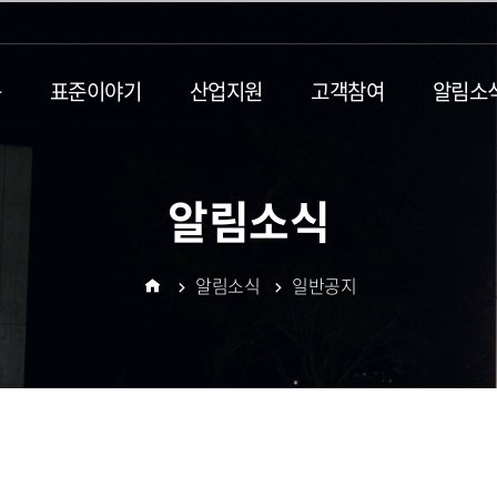
동
표준이야기
산업지원
고객참여
알림소
알림소식
알림소식
일반공지
홈