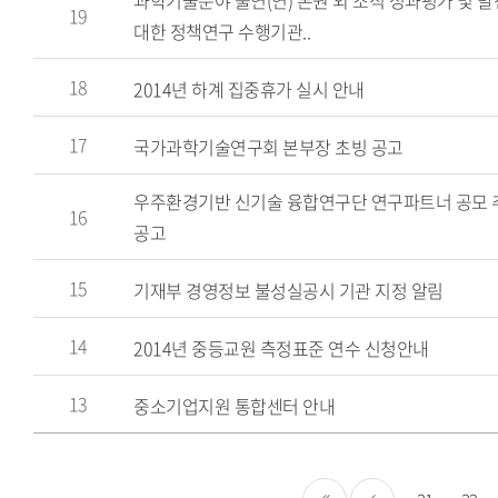
과학기술분야 출연(연) 본원 외 조직 성과평가 및 
제
19
대한 정책연구 수행기관..
목,
작
18
2014년 하계 집중휴가 실시 안내
성
자,
17
국가과학기술연구회 본부장 초빙 공고
작
성
우주환경기반 신기술 융합연구단 연구파트너 공모
16
일
공고
자,
첨
15
기재부 경영정보 불성실공시 기관 지정 알림
부
14
파
2014년 중등교원 측정표준 연수 신청안내
일,
13
중소기업지원 통합센터 안내
조
회
수