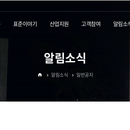
동
표준이야기
산업지원
고객참여
알림소
알림소식
알림소식
일반공지
홈