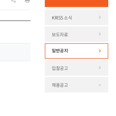
공
인
유
쇄
KRISS 소식
하
기
보도자료
일반공지
입찰공고
채용공고