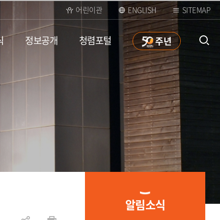
어린이관
ENGLISH
SITEMAP
식
정보공개
청렴포털
50
주년
통합검
색 열
알림소식