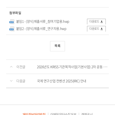
첨부파일
붙임1 - (양식)제출서류_참여기업용.hwp
다운로드
붙임2 - (양식)제출서류_연구자용.hwp
다운로드
목록
이전글
2026년도 KRISS 기관목적사업(기본사업) 2차 공동·위탁연구과제 재공모
다음글
국제 연구산업 컨벤션 2025(IRIC) 안내
개인정보처리방침
이메일무단수집거부
경영공시