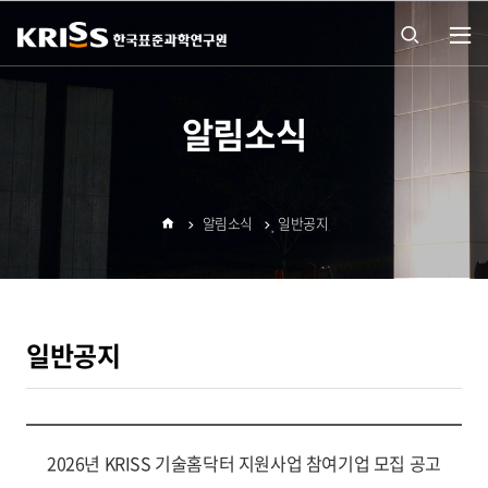
열기
통합
알림소식
검색
알림소식
일반공지
열기
홈
일반공지
2026년 KRISS 기술홈닥터 지원사업 참여기업 모집 공고