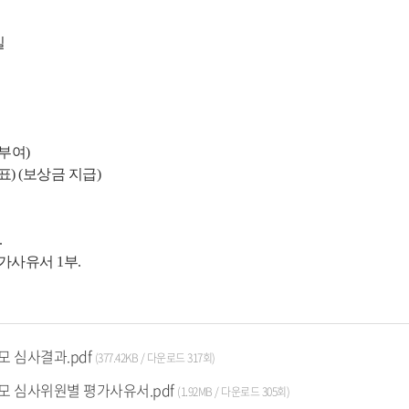
실
 부여)
표) (보상금 지급)
.
사유서 1부.
 심사결과.pdf
(377.42KB / 다운로드 317회)
 심사위원별 평가사유서.pdf
(1.92MB / 다운로드 305회)