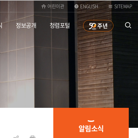
어린이관
ENGLISH
SITEMAP
식
정보공개
청렴포털
50
주년
통합검
색 열
알림소식