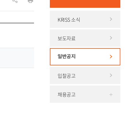
공
인
유
쇄
KRISS 소식
하
기
보도자료
일반공지
입찰공고
채용공고