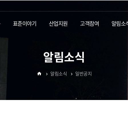
동
표준이야기
산업지원
고객참여
알림소
알림소식
알림소식
일반공지
홈