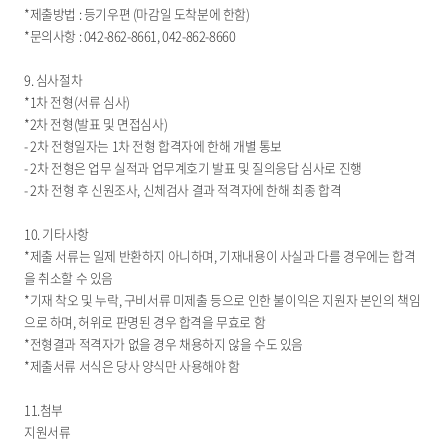
*제출방법 : 등기우편 (마감일 도착분에 한함)
*문의사항 : 042-862-8661, 042-862-8660
9. 심사절차
*1차 전형(서류 심사)
*2차 전형(발표 및 면접심사)
- 2차 전형일자는 1차 전형 합격자에 한해 개별 통보
- 2차 전형은 업무 실적과 업무계호기 발표 및 질의응답 심사로 진행
- 2차 전형 후 신원조사, 신체검사 결과 적격자에 한해 최종 합격
10. 기타사항
*제출 서류는 일제 반환하지 아니하며, 기재내용이 사실과 다를 경우에는 합격
을 취소할 수 있음
*기재 착오 및 누락, 구비서류 미제출 등으로 인한 불이익은 지원자 본인의 책임
으로 하며, 허위로 판명된 경우 합격을 무효로 함
*전형결과 적격자가 없을 경우 채용하지 않을 수도 있음
*제출서류 서식은 당사 양식만 사용해야 함
11.첨부
지원서류