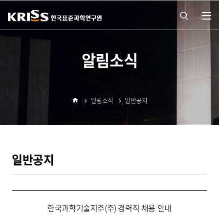
열기
통합
알림소식
검색
알림소식
일반공지
열기
홈
일반공지
한국과학기술지주(주) 경력직 채용 안내