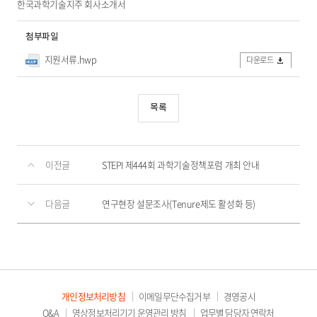
한국과학기술지주 회사소개서
첨부파일
지원서류.hwp
다운로드
목록
이전글
STEPI 제444회 과학기술정책포럼 개최 안내
다음글
연구현장 설문조사(Tenure제도 활성화 등)
개인정보처리방침
이메일무단수집거부
경영공시
Q&A
영상정보처리기기 운영관리 방침
업무별 담당자 연락처