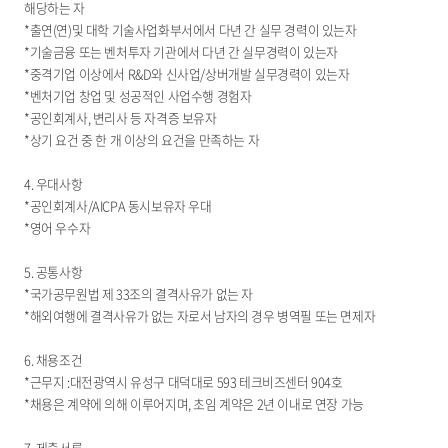
해당하는 자
*출연(연)및 대학 기술사업화부서에서 다년 간 실무 경력이 있는자
*기술금융 또는 벤처투자 기관에서 다년 간 실무경력이 있는자
*중격기업 이상에서 R&D와 신사업/상버개발 실무경력이 있는자
*벤처기업 창업 및 성공적인 사업수행 경험자
*공인회계사, 변리사 등 자격증 보유자
*상기 요건 중 한 개 이상의 요건을 만족하는 자
4. 우대사항
*공인회계사/AICPA 동시보유자 우대
*영어 우수자
5. 공통사항
*국가공무원법 제 33조의 결격사유가 없는 자
*해외여행에 결격사유가 없는 자로서 남자의 경우 병역필 또는 면제자
6. 채용조건
*근무지 :대전광역시 유성구 대덕대로 593 테크비즈센터 904호
*채용은 계약에 의해 이루어지며, 초임 계약은 2년 이내로 연장 가능
7. 제출서류