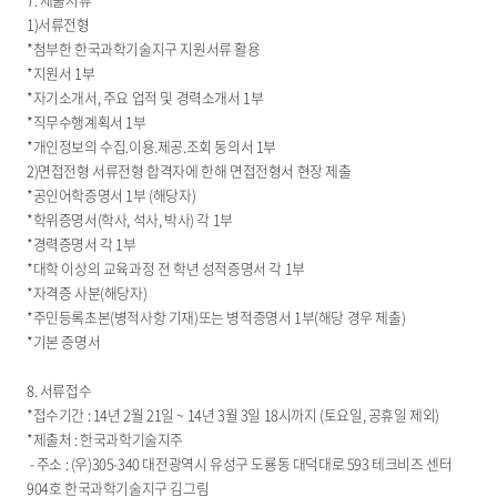
1)서류전형
*첨부한 한국과학기술지구 지원서류 활용
*지원서 1부
*자기소개서, 주요 업적 및 경력소개서 1부
*직무수행계획서 1부
*개인정보의 수집.이용.제공.조회 동의서 1부
2)면접전형 서류전형 합격자에 한해 면접전형서 현장 제출
*공인어학증명서 1부 (해당자)
*학위증명서(학사, 석사, 박사) 각 1부
*경력증명서 각 1부
*대학 이상의 교육과정 전 학년 성적증명서 각 1부
*자격증 사분(해당자)
*주민등록초본(병적사항 기재)또는 병적증명서 1부(해당 경우 제출)
*기본 증명서
8. 서류접수
*접수기간 : 14년 2월 21일 ~ 14년 3월 3일 18시까지 (토요일, 공휴일 제외)
*제출처 : 한국과학기술지주
- 주소 : (우)305-340 대전광역시 유성구 도룡동 대덕대로 593 테크비즈 센터
904호 한국과학기술지구 김그림