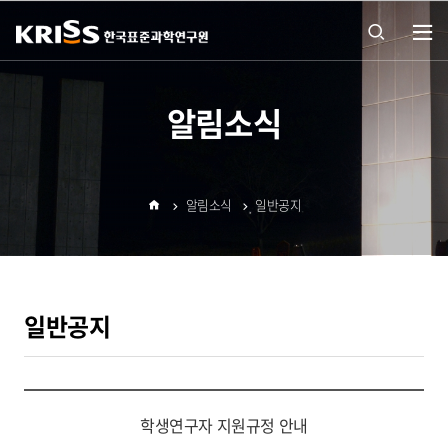
열기
통합
알림소식
검색
알림소식
일반공지
열기
홈
일반공지
학생연구자 지원규정 안내