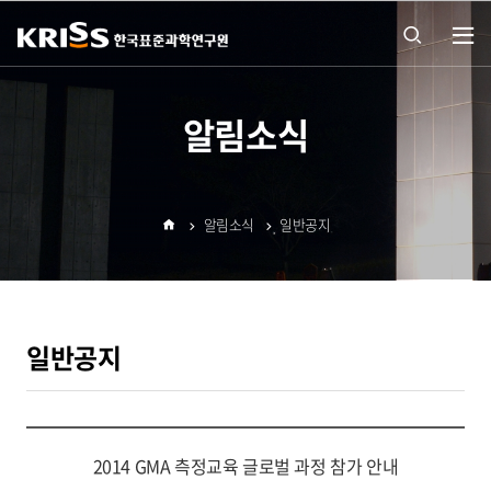
열기
통합
알림소식
검색
알림소식
일반공지
열기
홈
일반공지
2014 GMA 측정교육 글로벌 과정 참가 안내