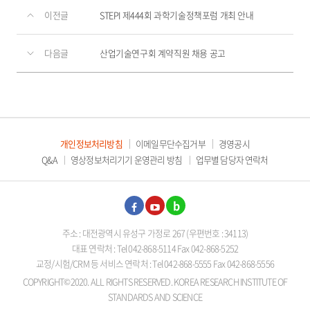
이전글
STEPI 제444회 과학기술정책포럼 개최 안내
다음글
산업기술연구회 계약직원 채용 공고
개인정보처리방침
이메일무단수집거부
경영공시
Q&A
영상정보처리기기 운영관리 방침
업무별 담당자 연락처
페이
유튜
블로
주소 : 대전광역시 유성구 가정로 267 (우편번호 : 34113)
스북
브
그
대표 연락처 : Tel 042-868-5114 Fax 042-868-5252
교정/시험/CRM 등 서비스 연락처 : Tel 042-868-5555 Fax 042-868-5556
COPYRIGHT©2020. ALL RIGHTS RESERVED. KOREA RESEARCH INSTITUTE OF
STANDARDS AND SCIENCE