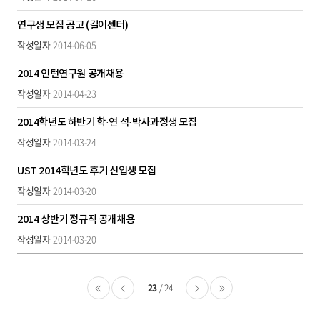
성
일
연구생 모집 공고 (길이센터)
자,
2014-06-05
첨
부
2014 인턴연구원 공개채용
파
2014-04-23
일,
조
2014학년도 하반기 학·연 석·박사과정생 모집
회
2014-03-24
수
UST 2014학년도 후기 신입생 모집
2014-03-20
2014 상반기 정규직 공개채용
2014-03-20
23
24
처음
이전
다음
마지막