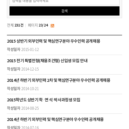
공
검색
고
검
전체
페이지
/
231건
23
24
RSS
색
채
2015 상반기 외부인력 및 핵심연구분야 우수인력 공개채용
용
2015-01-12
공
고
2015 전기 특별전형(채용조건형) 신입생 모집 안내
목
2014-12-15
록
-
2014년 하반기 외부인력 2차 및 핵심연구분야 우수인력 공개채용
번
2014-10-21
호,
제
2015학년도 상반기 학 ·연 석·박사과정생 모집
목,
작
2014-08-25
성
2014년 하반기 외부인력 및 핵심연구분야 우수인력 공개채용
자,
작
2014-07-16