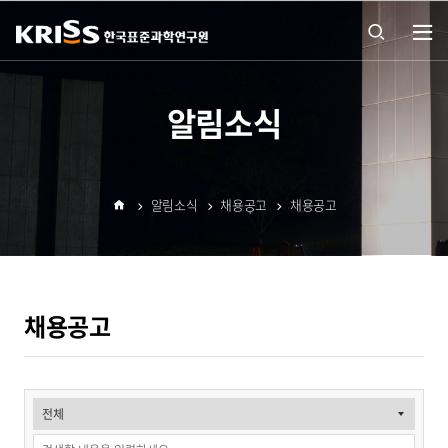
열기
통합
알림소식
검색
알림소식
채용공고
채용공고
열기
홈
채용공고
채
용