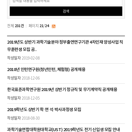
공
검색
고
검
전체
페이지
/
231건
21
24
RSS
색
채
2019년도 상반기 과학기술분야 정부출연연구기관 4차인재 양성사업 직
용
무훈련생 모집 공..
공
2019-02-08
고
목
2018년 인턴연구원(청년인턴, 체험형) 공개채용
록
2018-12-06
-
번
한국표준과학연구원 2019년 상반기 정규직 및 무기계약직 공개채용
호,
제
2018-12-05
목,
2019학년도 상반기 학·연 석·박사과정생 모집
작
성
2018-08-30
자,
작
과학기술연합대학원대학교(UST) 2019학년도 전기 신입생 모집 안내