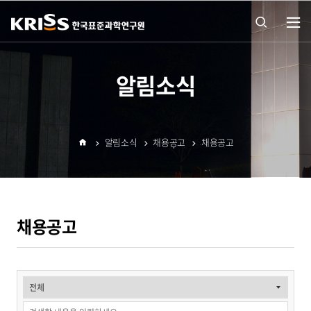
열기
통합
알림소식
검색
알림소식
채용공고
채용공고
열기
홈
채용공고
채
용