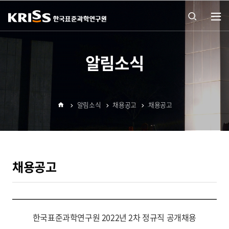
열기
통합
알림소식
검색
알림소식
채용공고
채용공고
열기
홈
채용공고
한국표준과학연구원 2022년 2차 정규직 공개채용