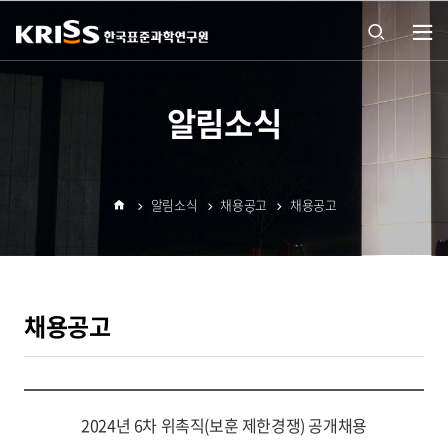
열기
통합
알림소식
검색
알림소식
채용공고
채용공고
열기
홈
채용공고
2024년 6차 위촉직(보훈 제한경쟁) 공개채용