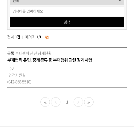
>
윤
검색
리
경
전체
페이지
/
1건
1
1
RSS
영
소
부패행위 관련 징계현황
>
개
부패행위 유형, 징계종류 등 부패행위 관련 징계사항
부
>
수시
윤
패
인적자원실
리
(042-868-5510)
징
경
영
계
>
현
1
부
패
황
처음
이전
다음
마지막
징
검
계
현
색