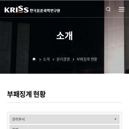
열기
통합
소개
검색
소개
윤리경영
부패징계 현황
열기
홈
부패징계 현황
소
개